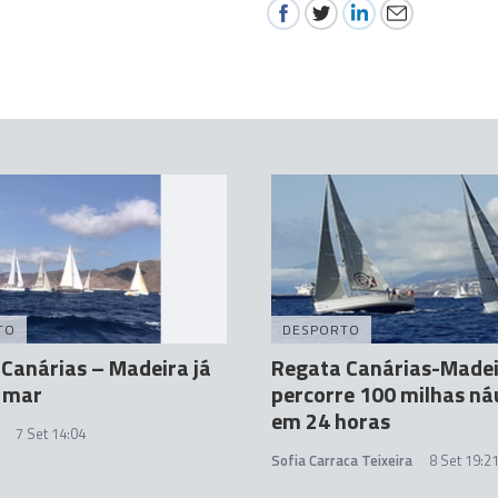
TO
DESPORTO
Canárias – Madeira já
Regata Canárias-Made
o mar
percorre 100 milhas ná
em 24 horas
7 Set 14:04
Sofia Carraca Teixeira
8 Set 19:2