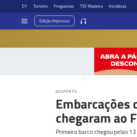
D7
Turismo
Freguesias
TSF Madeira
Iniciativas
Edição
Impressa
DESPORTO
Embarcações d
chegaram ao F
Primeiro barco chegou pelas 1