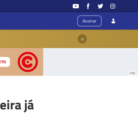
Assinar
×
PUB
ira já