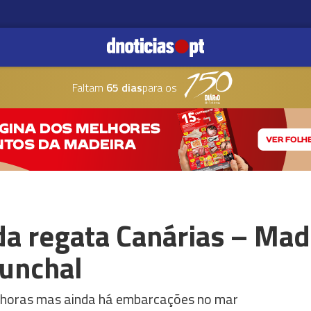
Faltam
65 dias
para os
a regata Canárias – Made
unchal
3 horas mas ainda há embarcações no mar