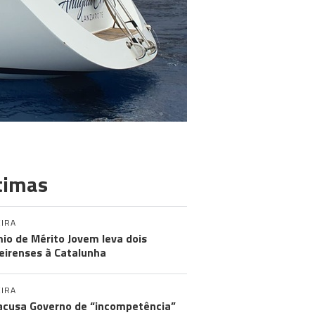
timas
IRA
io de Mérito Jovem leva dois
irenses à Catalunha
IRA
acusa Governo de “incompetência”