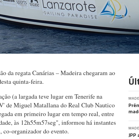
ção da regata Canárias – Madeira chegaram ao
Úl
esta quinta-feira.
ção (a largada teve lugar em Tenerife na
MADE
 IV' de Miguel Matallana do Real Club Nautico
Prém
made
hegada em primeiro lugar em tempo real, entre
idade, às 12h55m57seg", informou há instantes
MADE
 co-organizador do evento.
JPP 