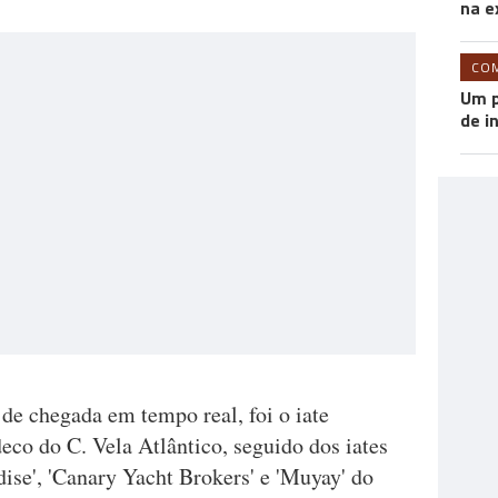
na e
CO
Um p
de i
 de chegada em tempo real, foi o iate
eco do C. Vela Atlântico, seguido dos iates
dise', 'Canary Yacht Brokers' e 'Muyay' do