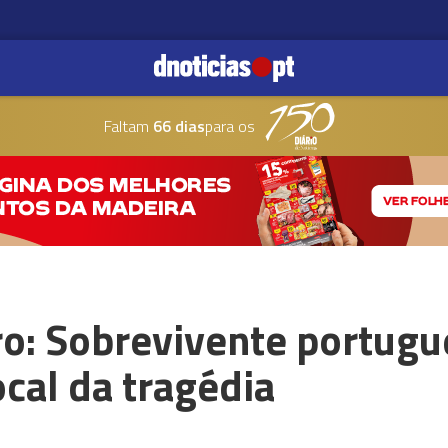
Faltam
66 dias
para os
o: Sobrevivente portugu
ocal da tragédia