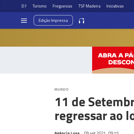
D7
Turismo
Freguesias
TSF Madeira
Iniciativas
Edição
Impressa
MUNDO
11 de Setembr
regressar ao l
Agência Lusa
09 set 2021
09:15