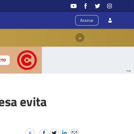
Assinar
×
PUB
esa evita
0