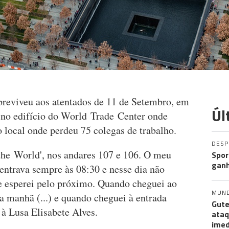
breviveu aos atentados de 11 de Setembro, em
Úl
a no edifício do World Trade Center onde
o local onde perdeu 75 colegas de trabalho.
DES
the World', nos andares 107 e 106. O meu
Spor
ganh
 entrava sempre às 08:30 e nesse dia não
e esperei pelo próximo. Quando cheguei ao
MUN
 manhã (...) e quando cheguei à entrada
Gute
 à Lusa Elisabete Alves.
ataq
imed