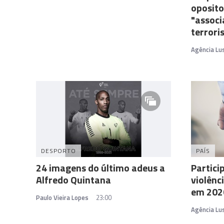
oposito
"associ
terrori
Agência Lu
DESPORTO
PAÍS
24 imagens do último adeus a
Partici
Alfredo Quintana
violênc
em 202
Paulo Vieira Lopes
23:00
Agência Lu