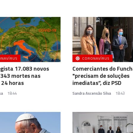
ONAVÍRUS
CORONAVÍRUS
regista 17.083 novos
Comerciantes do Funch
 343 mortes nas
"precisam de soluções
 24 horas
imediatas”, diz PSD
sa
18:44
Sandra Ascensão Silva
18:43