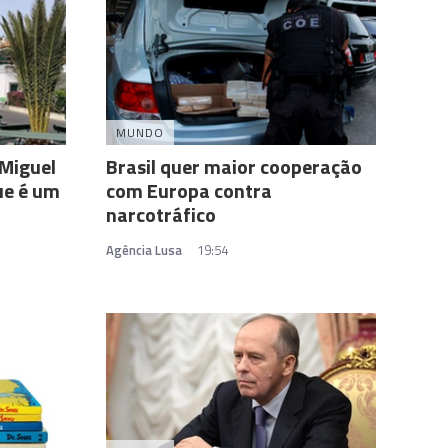
MUNDO
 Miguel
Brasil quer maior cooperação
ue é um
com Europa contra
narcotráfico
Agência Lusa
19:54