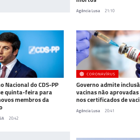
Agência Lusa
21:10
CORONAVÍRUS
o Nacional do CDS-PP
Governo admite inclusã
e quinta-feira para
vacinas não aprovadas
 novos membros da
nos certificados de vac
o
Agência Lusa
20:41
SA
20:42