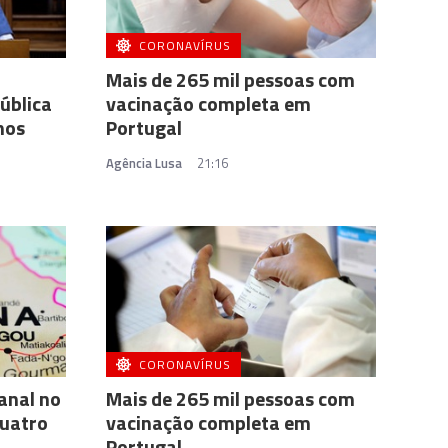
CORONAVÍRUS
Mais de 265 mil pessoas com
ública
vacinação completa em
nos
Portugal
Agência Lusa
21:16
CORONAVÍRUS
anal no
Mais de 265 mil pessoas com
quatro
vacinação completa em
Portugal