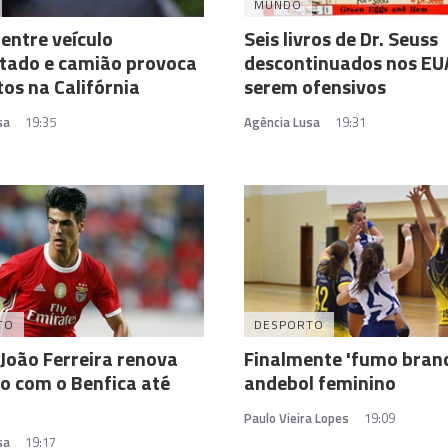
MUNDO
 entre veículo
Seis livros de Dr. Seuss
tado e camião provoca
descontinuados nos EU
os na Califórnia
serem ofensivos
sa
19:35
Agência Lusa
19:31
TO
DESPORTO
 João Ferreira renova
Finalmente 'fumo branc
o com o Benfica até
andebol feminino
Paulo Vieira Lopes
19:09
sa
19:17