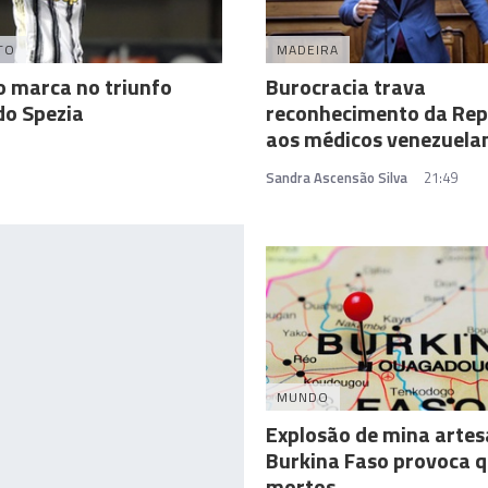
TO
MADEIRA
 marca no triunfo
Burocracia trava
do Spezia
reconhecimento da Rep
aos médicos venezuela
Sandra Ascensão Silva
21:49
MUNDO
Explosão de mina artes
Burkina Faso provoca 
mortos