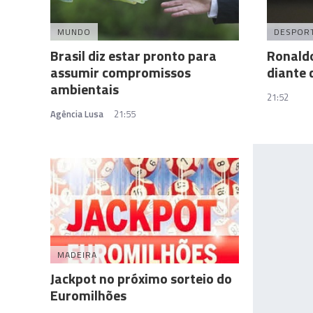
MUNDO
DESPOR
Brasil diz estar pronto para
Ronaldo
assumir compromissos
diante 
ambientais
21:52
Agência Lusa
21:55
MADEIRA
Jackpot no próximo sorteio do
Euromilhões