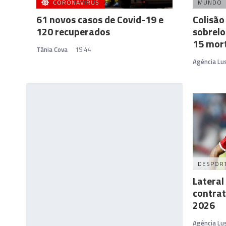
CORONAVÍRUS
MUNDO
61 novos casos de Covid-19 e
Colisão
120 recuperados
sobrelo
15 mort
Tânia Cova
19:44
Agência Lu
DESPOR
Lateral
contrat
2026
Agência Lu