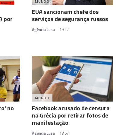
MUNDO
EUA sancionam chefe dos
A por
serviços de segurança russos
Agência Lusa
19:22
MUNDO
o' no
Facebook acusado de censura
na Grécia por retirar fotos de
manifestação
Agência Lusa
18:57