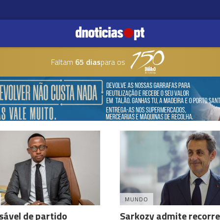
Faltam
65 dias
para os
MUNDO
ável de partido
Sarkozy admite recorre