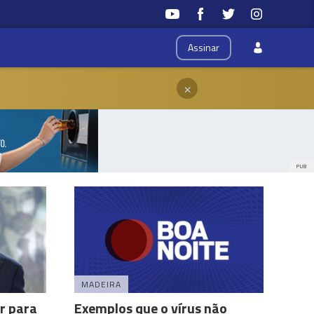
Assinar
×
PUB
MADEIRA
r para
Exemplos que o vírus não