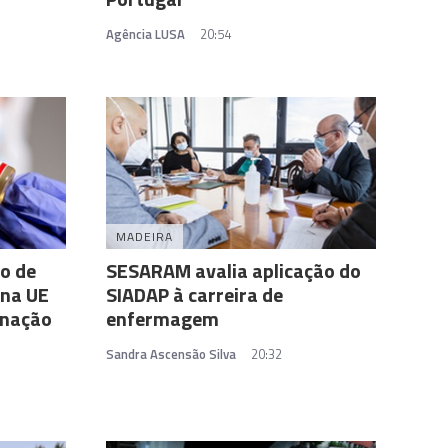
Agência LUSA
20:54
MADEIRA
o de
SESARAM avalia aplicação do
 na UE
SIADAP à carreira de
inação
enfermagem
Sandra Ascensão Silva
20:32