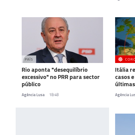
PAÍS
COR
Rio aponta "desequilíbrio
Itália 
excessivo" no PRR para sector
casos e
público
últimas
Agência Lusa
18:48
Agência Lu