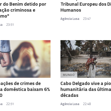
r do Benim detido por
Tribunal Europeu dos Di
ação criminosa e
Humanos
smo"
Agência Lusa
23:47
sa
23:51
MUNDO
pações de crimes de
Cabo Delgado vive a pio
ia doméstica baixam 6%
humanitária das últim
0
décadas
sa
22:51
Agência Lusa
22:48