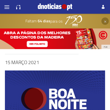
×
Faltam
64 dias
para os
PUB
15 MARÇO 2021