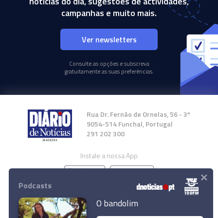
notícias do dia, sugestões de actividades,
campanhas e muito mais.
Ver newsletters
Consulte as opções e subscreva
gratuitamente as suas preferências.
Rua Dr. Fernão de Ornelas, 56 - 3º
9054-514 Funchal, Portugal
291 202 300
Instale a nossa App
×
Podcasts
O bandolim