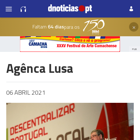
×
Faltam
64 dias
para os
PUB
Agênca Lusa
06 ABRIL 2021