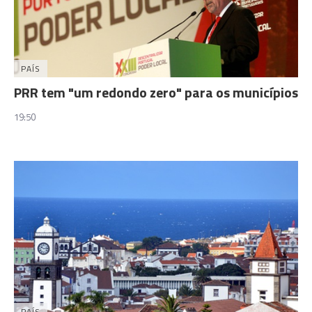
PAÍS
PRR tem "um redondo zero" para os municípios
19:50
PAÍS