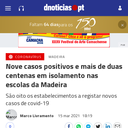
×
Faltam
64 dias
para os
PUB
CORONAVÍRUS
MADEIRA
Nove casos positivos e mais de duas
centenas em isolamento nas
escolas da Madeira
São oito os estabelecimentos a registar novos
casos de covid-19
Marco Livramento
15 mar 2021
18:19
0