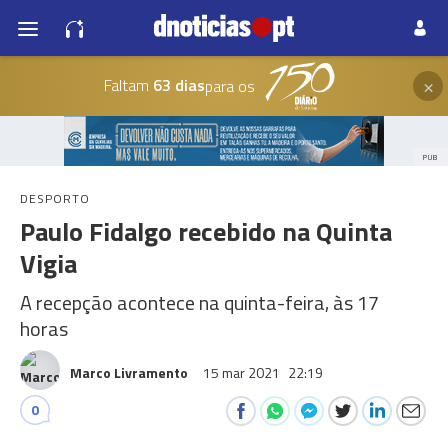
×
Faltam
63 dias
para os
PUB
DESPORTO
Paulo Fidalgo recebido na Quinta
Vigia
A recepção acontece na quinta-feira, às 17
horas
Marco Livramento
15 mar 2021
22:19
0