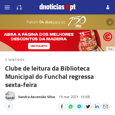
×
Faltam
64 dias
para os
PUB
5 SENTIDOS
Clube de leitura da Biblioteca
Municipal do Funchal regressa
sexta-feira
Sandra Ascensão Silva
15 mar 2021
15:58
0