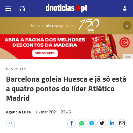
×
Faltam
66 dias
para os
PUB
DESPORTO
Barcelona goleia Huesca e já só está
a quatro pontos do líder Atlético
Madrid
Agencia Lusa
15 mar 2021
22:46
0