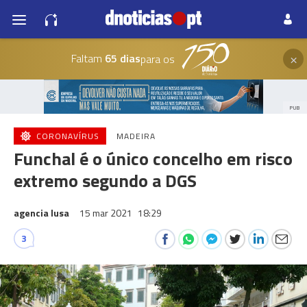
×
Faltam
65 dias
para os
PUB
CORONAVÍRUS
MADEIRA
Funchal é o único concelho em risco
extremo segundo a DGS
agencia lusa
15 mar 2021
18:29
3