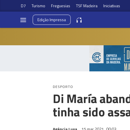
D7
Turismo
Freguesias
TSF Madeira
Iniciativas
Edição
Impressa
DESPORTO
Di María aband
tinha sido ass
Agência Lusa
15 mar 2021
00:03