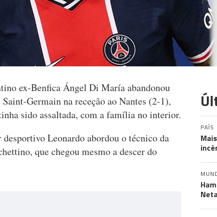
entino ex-Benfica Ángel Di María abandonou
Úl
s Saint-Germain na receção ao Nantes (2-1),
inha sido assaltada, com a família no interior.
PAÍS
or desportivo Leonardo abordou o técnico da
Mais
incê
chettino, que chegou mesmo a descer do
MUN
Hama
Neta