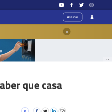
Assinar
×
PUB
saber que casa
0