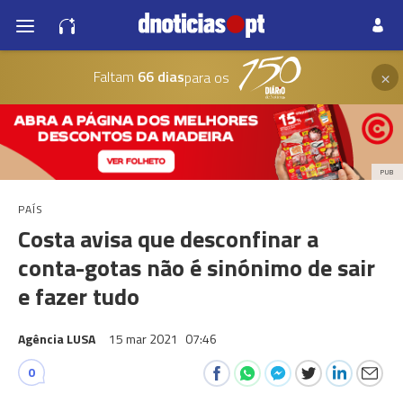
×
Faltam
66 dias
para os
PUB
PAÍS
Costa avisa que desconfinar a
conta-gotas não é sinónimo de sair
e fazer tudo
Agência LUSA
15 mar 2021
07:46
0