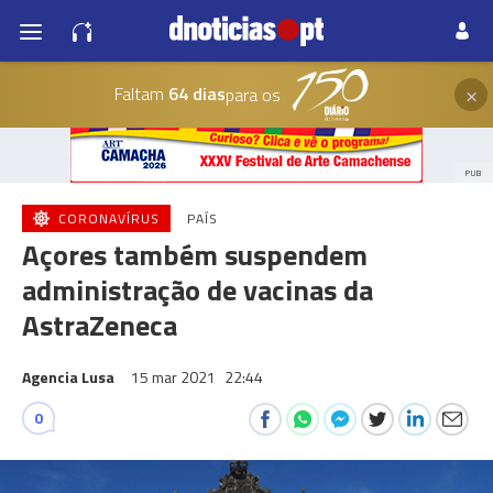
×
Faltam
64 dias
para os
PUB
CORONAVÍRUS
PAÍS
Açores também suspendem
administração de vacinas da
AstraZeneca
Agencia Lusa
15 mar 2021
22:44
0