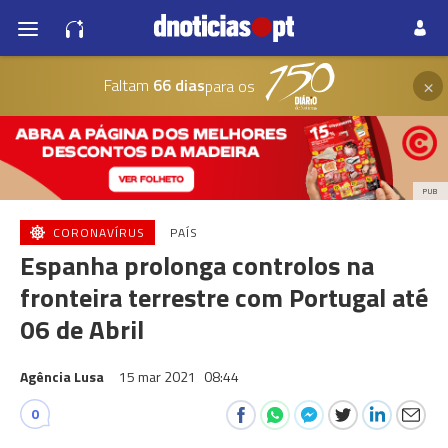
×
Faltam
66 dias
para os
PUB
CORONAVÍRUS
PAÍS
Espanha prolonga controlos na
fronteira terrestre com Portugal até
06 de Abril
Agência Lusa
15 mar 2021
08:44
0