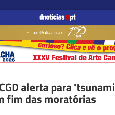
Faltam
64 dias
para os
CGD alerta para 'tsunami
 fim das moratórias