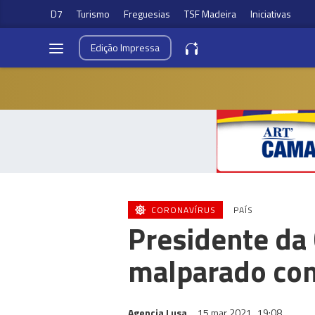
D7
Turismo
Freguesias
TSF Madeira
Iniciativas
Edição
Impressa
CORONAVÍRUS
PAÍS
Presidente da 
malparado com
Agencia Lusa
15 mar 2021
19:08