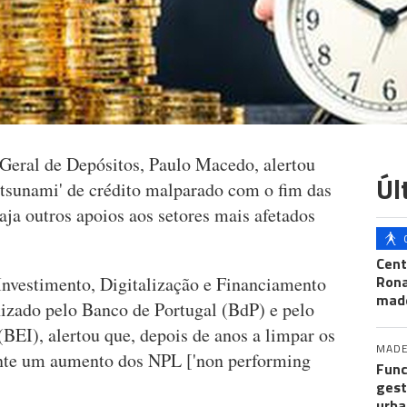
 Geral de Depósitos, Paulo Macedo, alertou
Úl
'tsunami' de crédito malparado com o fim das
aja outros apoios aos setores mais afetados
Cent
Ron
 Investimento, Digitalização e Financiamento
mad
izado pelo Banco de Portugal (BdP) e pelo
BEI), alertou que, depois de anos a limpar os
MADE
nte um aumento dos NPL ['non performing
Func
gest
urba