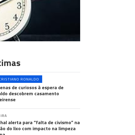
timas
CRISTIANO RONALDO
enas de curiosos à espera de
aldo descobrem casamento
eirense
IRA
hal alerta para “falta de civismo” na
ão do lixo com impacto na limpeza
na