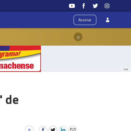
Assinar
×
PUB
' de
0