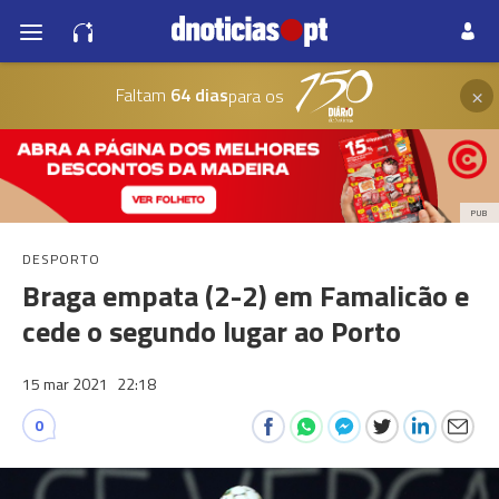
×
Faltam
64 dias
para os
PUB
DESPORTO
Braga empata (2-2) em Famalicão e
cede o segundo lugar ao Porto
15 mar 2021
22:18
0