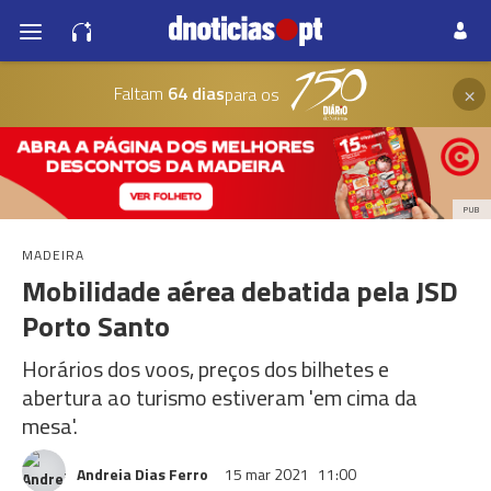
×
Faltam
64 dias
para os
PUB
MADEIRA
Mobilidade aérea debatida pela JSD
Porto Santo
Horários dos voos, preços dos bilhetes e
abertura ao turismo estiveram 'em cima da
mesa'.
Andreia Dias Ferro
15 mar 2021
11:00