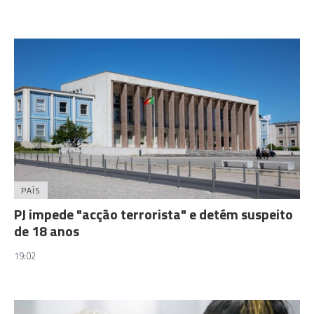
PAÍS
PJ impede "acção terrorista" e detém suspeito
de 18 anos
19:02