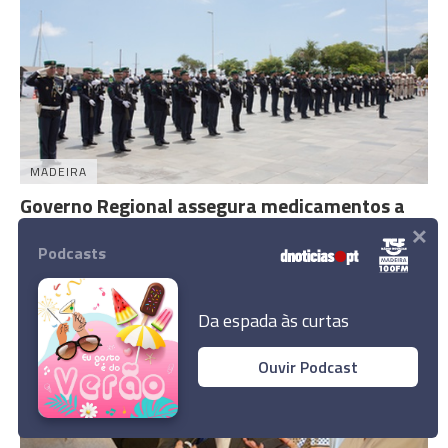
MADEIRA
Governo Regional assegura medicamentos a
×
doentes das Forças Armadas, GNR e PSP
Podcasts
17:09
Da espada às curtas
Ouvir Podcast