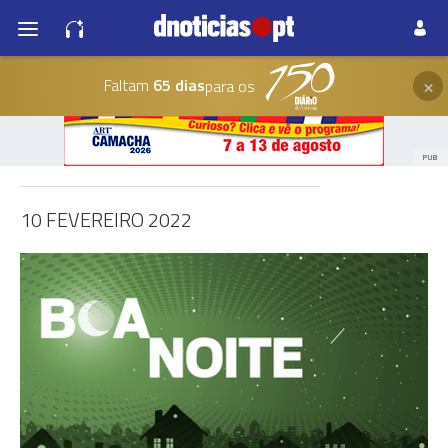
×
Faltam
65 dias
para os
PUB
10 FEVEREIRO 2022