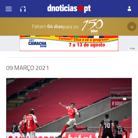
×
Faltam
64 dias
para os
PUB
09 MARÇO 2021