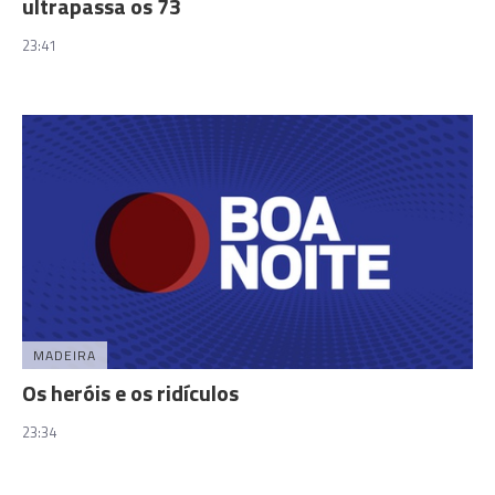
ultrapassa os 73
23:41
MADEIRA
Os heróis e os ridículos
23:34