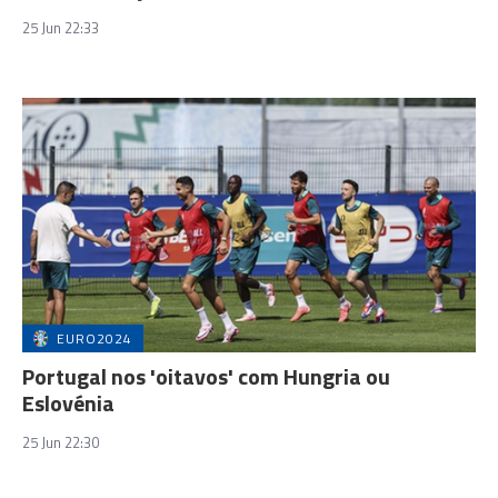
25 Jun 22:33
EURO2024
Portugal nos 'oitavos' com Hungria ou
Eslovénia
25 Jun 22:30