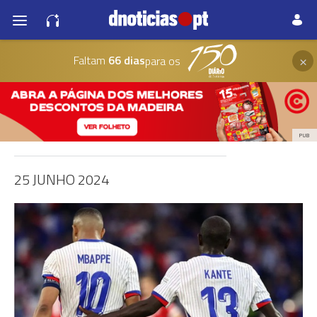
×
Faltam
66 dias
para os
PUB
25 JUNHO 2024