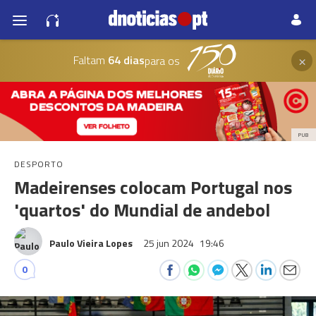
×
Faltam
64 dias
para os
PUB
DESPORTO
Madeirenses colocam Portugal nos
'quartos' do Mundial de andebol
Paulo Vieira Lopes
25 jun 2024
19:46
0