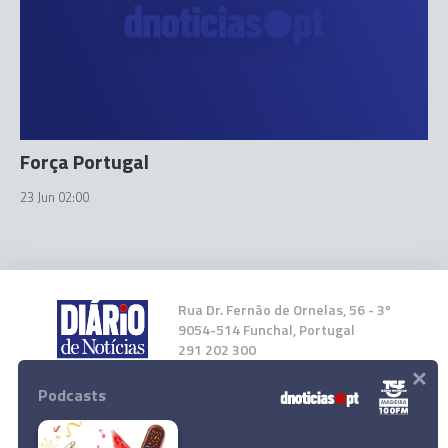
Força Portugal
23 Jun 02:00
Rua Dr. Fernão de Ornelas, 56 - 3º
9054-514 Funchal, Portugal
291 202 300
×
Podcasts
Instale a nossa App