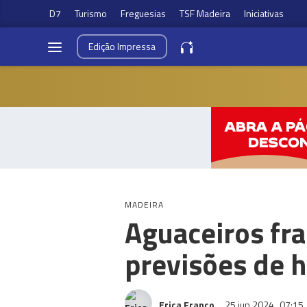
D7
Turismo
Freguesias
TSF Madeira
Iniciativas
Edição
Impressa
MADEIRA
Aguaceiros fra
previsões de h
Erica Franco
25 jun 2024
07:15