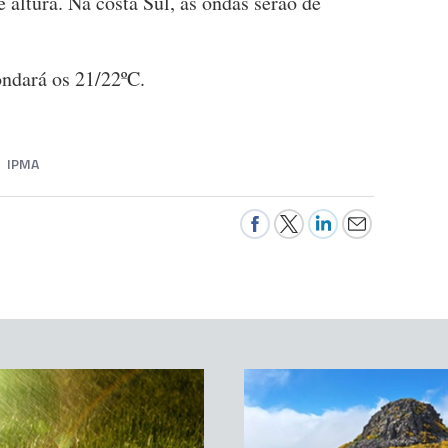
 altura. Na costa Sul, as ondas serão de
ndará os 21/22ºC.
IPMA