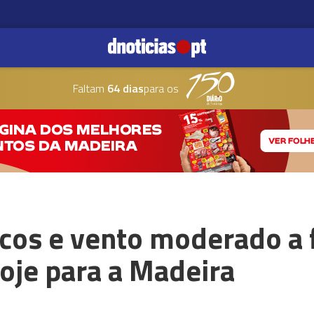
Faltam
64 dias
para os
cos e vento moderado a 
oje para a Madeira