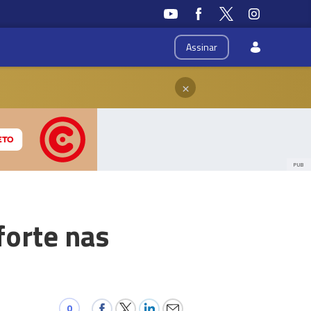
Assinar
×
PUB
forte nas
0