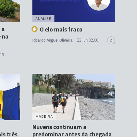
ANÁLISE
 a
O elo mais fraco
e na
Ricardo Miguel Oliveira
23 Jun 02:00
4
:15
MADEIRA
Nuvens continuam a
is três
predominar antes da chegada