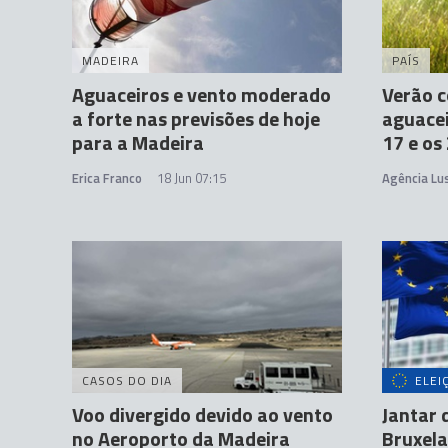
MADEIRA
PAÍS
Aguaceiros e vento moderado
Verão 
a forte nas previsões de hoje
aguacei
para a Madeira
17 e os
Erica Franco
18 Jun 07:15
Agência Lu
CASOS DO DIA
ELEI
Voo divergido devido ao vento
Jantar 
no Aeroporto da Madeira
Bruxela