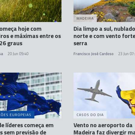
MADEIRA
começa hoje com
Dia limpo a sul, nublado
ros e máximas entre os
norte e com vento fort
 26 graus
serra
sa
20 Jun 09:40
Francisco José Cardoso
23 Jun 07
ÇÕES EUROPEIAS
CASOS DO DIA
de líderes começa em
Vento no aeroporto da
s sem previsão de
Madeira faz divergir ma