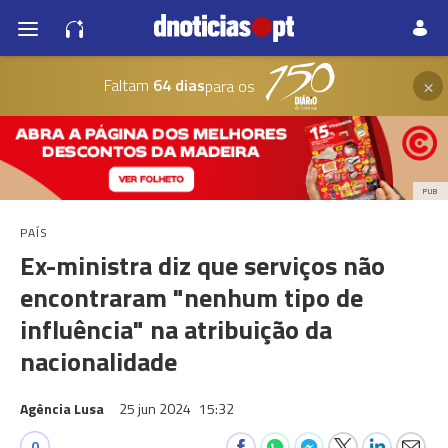
×
Faltam
64 dias
para os
PUB
PAÍS
Ex-ministra diz que serviços não
encontraram "nenhum tipo de
influência" na atribuição da
nacionalidade
Agência Lusa
25 jun 2024
15:32
0