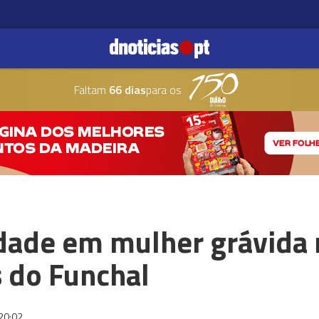
Faltam
66 dias
para os
edade em mulher grávida 
 do Funchal
20:02