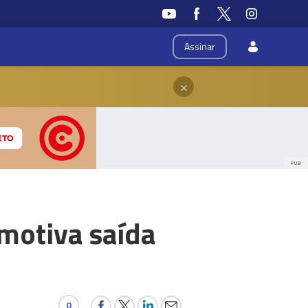
Assinar
×
PUB
motiva saída
0