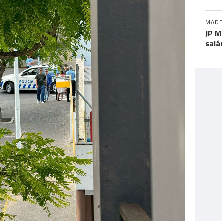
MADE
JP M
salá