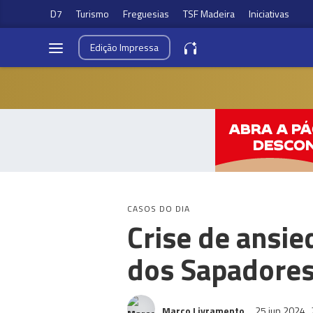
D7
Turismo
Freguesias
TSF Madeira
Iniciativas
Edição
Impressa
CASOS DO DIA
Crise de ansi
dos Sapadores
Marco Livramento
25 jun 2024