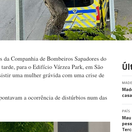
os da Companhia de Bombeiros Sapadores do
Úl
tarde, para o Edifício Várzea Park, em São
sistir uma mulher grávida com uma crise de
MADE
Made
casa
pontavam a ocorrência de distúrbios num das
PAÍS
Mau 
pess
Terc