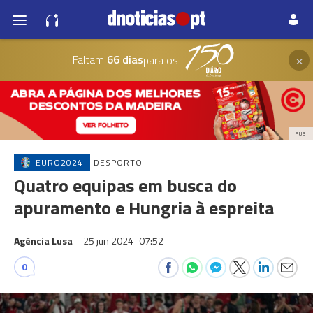
×
Faltam
66 dias
para os
PUB
EURO2024
DESPORTO
Quatro equipas em busca do
apuramento e Hungria à espreita
Agência Lusa
25 jun 2024
07:52
0