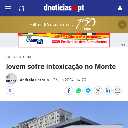
×
Faltam
64 dias
para os
PUB
CASOS DO DIA
Jovem sofre intoxicação no Monte
Andreia Correia
25 jun 2024
14:20
0