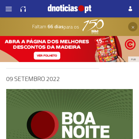
×
Faltam
66 dias
para os
PUB
09 SETEMBRO 2022