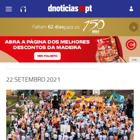
×
Faltam
62 dias
para os
PUB
22 SETEMBRO 2021