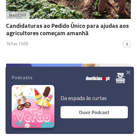
MADEIRA
Candidaturas ao Pedido Único para ajudas aos
agricultores começam amanhã
16 Fev 15:09
5
×
Podcasts
Da espada às curtas
Ouvir Podcast
MUNDO