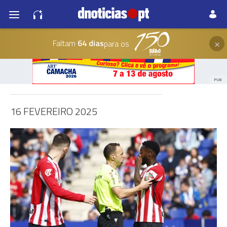
×
Faltam
64 dias
para os
PUB
16 FEVEREIRO 2025