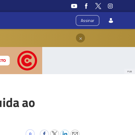
Assinar
×
PUB
uida ao
0