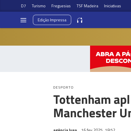
D7
Turismo
Freguesias
TSF Madeira
Iniciativas
Edição
Impressa
DESPORTO
Tottenham apl
Manchester U
agência lusa
16 fev 2025
18:52