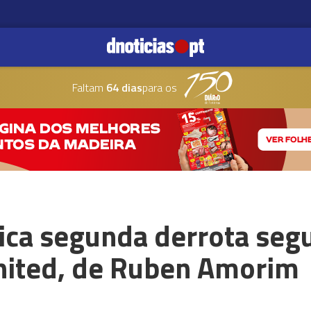
Faltam
64 dias
para os
ica segunda derrota seg
nited, de Ruben Amorim