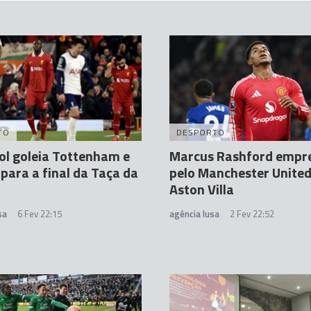
TO
DESPORTO
ol goleia Tottenham e
Marcus Rashford empr
para a final da Taça da
pelo Manchester United
Aston Villa
sa
6 Fev 22:15
agência lusa
2 Fev 22:52