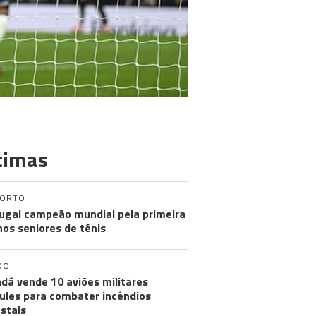
timas
PORTO
ugal campeão mundial pela primeira
nos seniores de ténis
DO
dá vende 10 aviões militares
ules para combater incêndios
estais