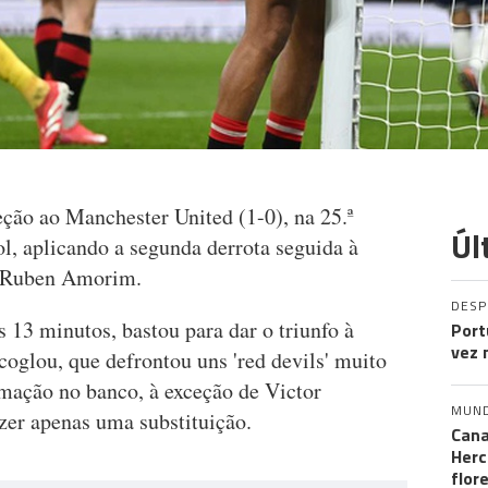
ção ao Manchester United (1-0), na 25.ª
Úl
ol, aplicando a segunda derrota seguida à
s Ruben Amorim.
DES
13 minutos, bastou para dar o triunfo à
Port
vez 
oglou, que defrontou uns 'red devils' muito
rmação no banco, à exceção de Victor
MUN
er apenas uma substituição.
Cana
Herc
flor