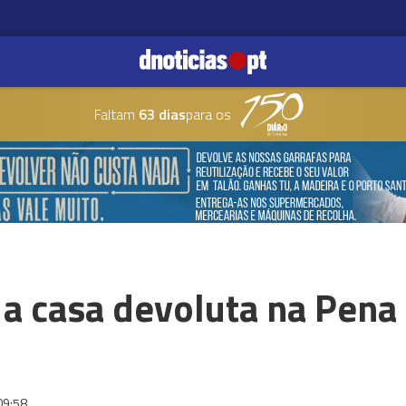
Faltam
63 dias
para os
 a casa devoluta na Pena
09:58