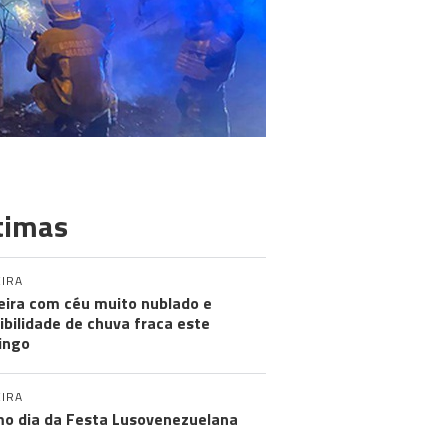
timas
IRA
ira com céu muito nublado e
ibilidade de chuva fraca este
ingo
IRA
mo dia da Festa Lusovenezuelana