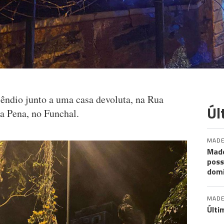
cêndio junto a uma casa devoluta, na Rua
Úl
da Pena, no Funchal.
MADE
Made
poss
dom
MADE
Últi