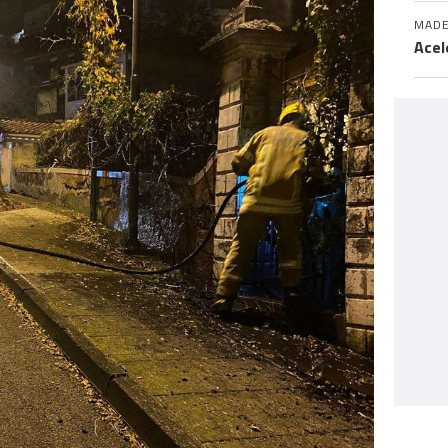
MADE
Acel