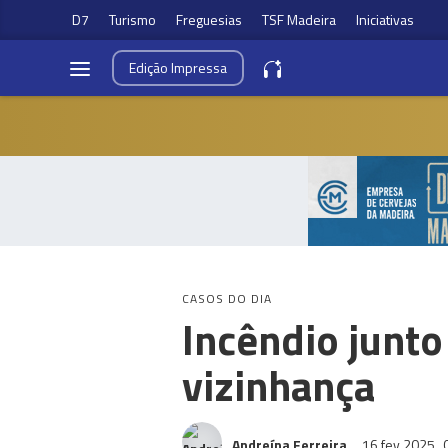
D7
Turismo
Freguesias
TSF Madeira
Iniciativas
Edição
Impressa
CASOS DO DIA
Incêndio junto
vizinhança
Andreína Ferreira
16 fev 2025