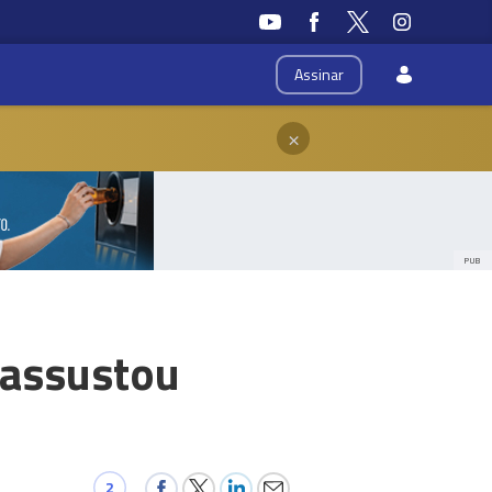
Assinar
×
PUB
 assustou
2