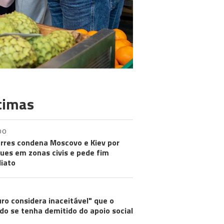
timas
DO
rres condena Moscovo e Kiev por
ues em zonas civis e pede fim
iato
ro considera inaceitável" que o
do se tenha demitido do apoio social