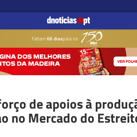
Faltam
66 dias
para os
orço de apoios à produç
ão no Mercado do Estreit