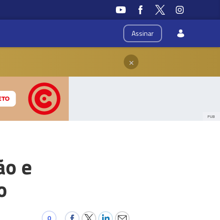
Assinar
×
PUB
ão e
o
0