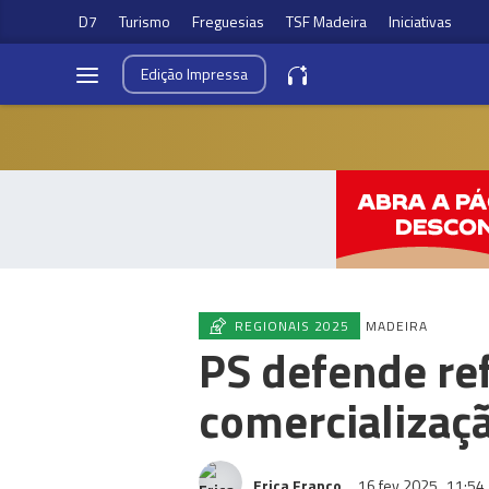
D7
Turismo
Freguesias
TSF Madeira
Iniciativas
Edição
Impressa
REGIONAIS 2025
MADEIRA
PS defende ref
comercializaç
Erica Franco
16 fev 2025
11:54