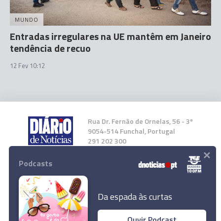
MUNDO
Entradas irregulares na UE mantêm em Janeiro
tendência de recuo
12 Fev 10:12
Rua Dr. Fernão de Ornelas, 56 - 3º
9054-514 Funchal, Portugal
291 202 300
×
Podcasts
Instale a nossa App
Da espada às curtas
Ouvir Podcast