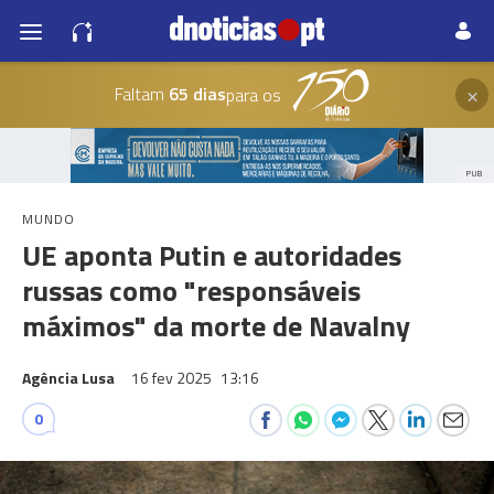
×
Faltam
65 dias
para os
PUB
MUNDO
UE aponta Putin e autoridades
russas como "responsáveis
máximos" da morte de Navalny
Agência Lusa
16 fev 2025
13:16
0