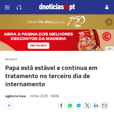
×
Faltam
64 dias
para os
PUB
MUNDO
Papa está estável e continua em
tratamento no terceiro dia de
internamento
agência lusa
16 fev 2025
18:06
0