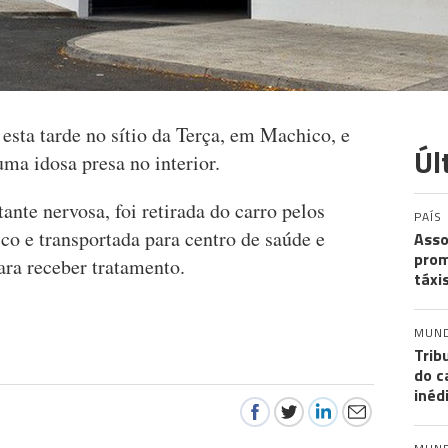
 esta tarde no sítio da Terça, em Machico, e
Úl
ma idosa presa no interior.
ante nervosa, foi retirada do carro pelos
PAÍS
 e transportada para centro de saúde e
Asso
prom
ara receber tratamento.
táxi
MUN
Trib
do c
inéd