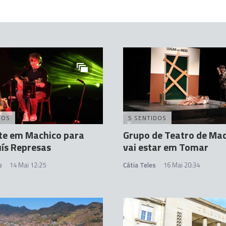
DOS
5 SENTIDOS
te em Machico para
Grupo de Teatro de Ma
uís Represas
vai estar em Tomar
o
14 Mai 12:25
Cátia Teles
16 Mai 20:34