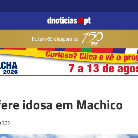
Faltam
65 dias
para os
ere idosa em Machico
18:20