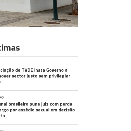
timas
ciação de TVDE insta Governo a
over sector justo sem privilegiar
s
DO
unal brasileiro pune juiz com perda
argo por assédio sexual em decisão
ita