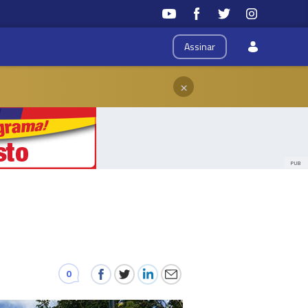
Assinar
×
PUB
0