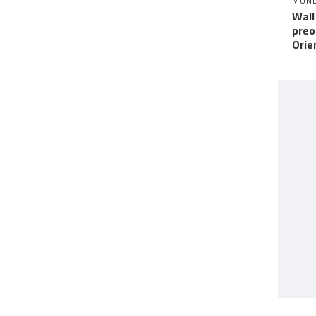
MUN
Wall
preo
Orie