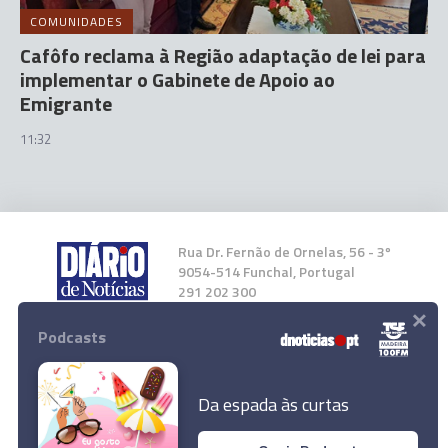
COMUNIDADES
Cafôfo reclama à Região adaptação de lei para
implementar o Gabinete de Apoio ao
Emigrante
11:32
Rua Dr. Fernão de Ornelas, 56 - 3º
9054-514 Funchal, Portugal
291 202 300
×
Podcasts
Instale a nossa App
Da espada às curtas