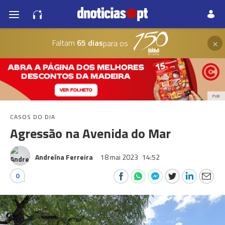
×
Faltam
65 dias
para os
PUB
CASOS DO DIA
Agressão na Avenida do Mar
Andreína Ferreira
18 mai 2023
14:52
0