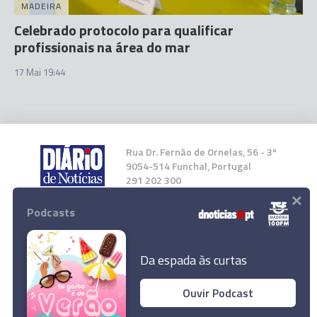
MADEIRA
Celebrado protocolo para qualificar
profissionais na área do mar
17 Mai 19:44
Rua Dr. Fernão de Ornelas, 56 - 3º
9054-514 Funchal, Portugal
291 202 300
×
Podcasts
Instale a nossa App
Da espada às curtas
Ouvir Podcast
© 2023 Empresa Diário de Notícias, Lda.