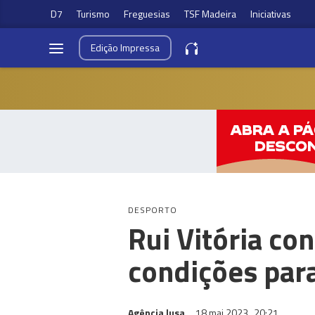
D7
Turismo
Freguesias
TSF Madeira
Iniciativas
Edição
Impressa
DESPORTO
Rui Vitória co
condições par
Agência lusa
18 mai 2023
20:21