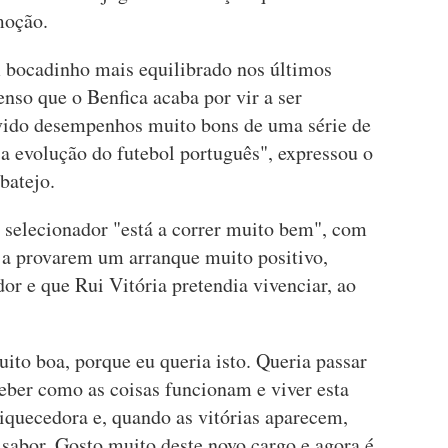
moção.
 bocadinho mais equilibrado nos últimos
nso que o Benfica acaba por vir a ser
vido desempenhos muito bons de uma série de
a evolução do futebol português", expressou o
batejo.
 selecionador "está a correr muito bem", com
s a provarem um arranque muito positivo,
dor e que Rui Vitória pretendia vivenciar, ao
ito boa, porque eu queria isto. Queria passar
ceber como as coisas funcionam e viver esta
riquecedora e, quando as vitórias aparecem,
sabor. Gosto muito deste novo cargo e agora é