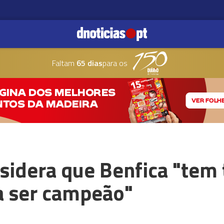
Faltam
65 dias
para os
nsidera que Benfica "tem
a ser campeão"