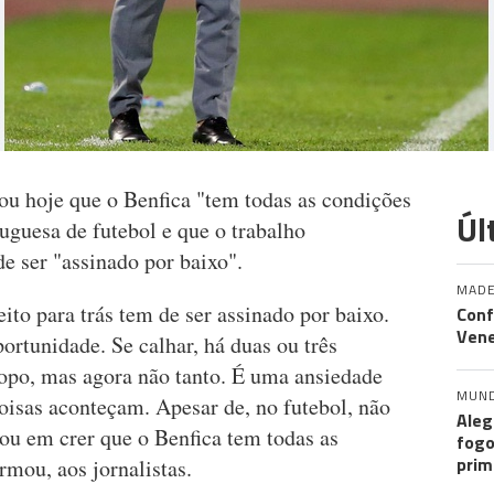
ou hoje que o Benfica "tem todas as condições
Úl
uguesa de futebol e que o trabalho
e ser "assinado por baixo".
MADE
eito para trás tem de ser assinado por baixo.
Conf
Vene
ortunidade. Se calhar, há duas ou três
topo, mas agora não tanto. É uma ansiedade
MUN
coisas aconteçam. Apesar de, no futebol, não
Aleg
tou em crer que o Benfica tem todas as
fogo
prim
rmou, aos jornalistas.