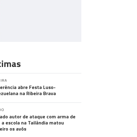
timas
IRA
erência abre Festa Luso-
zuelana na Ribeira Brava
DO
ado autor de ataque com arma de
 a escola na Tailândia matou
eiro os avós