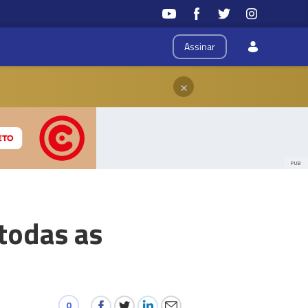
Assinar
×
PUB
 todas as
0