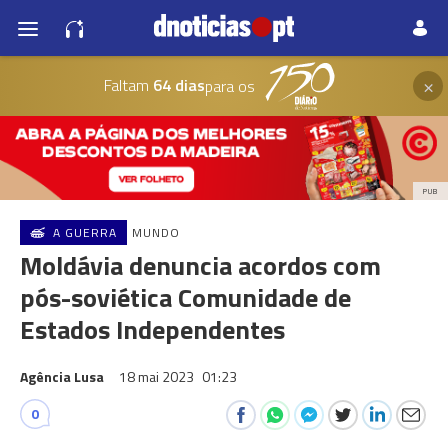
×
Faltam
64 dias
para os
PUB
A GUERRA
MUNDO
Moldávia denuncia acordos com
pós-soviética Comunidade de
Estados Independentes
Agência Lusa
18 mai 2023
01:23
0