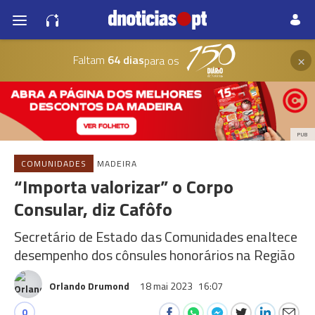
×
Faltam
64 dias
para os
PUB
COMUNIDADES
MADEIRA
“Importa valorizar” o Corpo
Consular, diz Cafôfo
Secretário de Estado das Comunidades enaltece
desempenho dos cônsules honorários na Região
Orlando Drumond
18 mai 2023
16:07
0