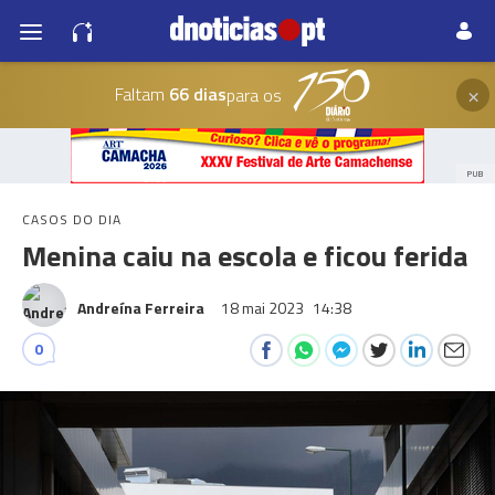
×
Faltam
66 dias
para os
PUB
CASOS DO DIA
Menina caiu na escola e ficou ferida
Andreína Ferreira
18 mai 2023
14:38
0