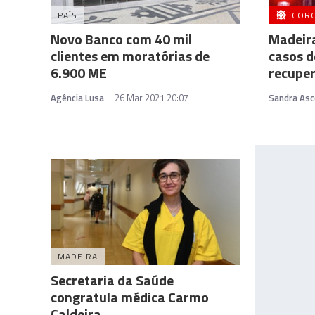
PAÍS
COR
Novo Banco com 40 mil
Madeira
clientes em moratórias de
casos d
6.900 ME
recupe
Agência Lusa
26 Mar 2021 20:07
Sandra Asc
MADEIRA
Secretaria da Saúde
congratula médica Carmo
Caldeira