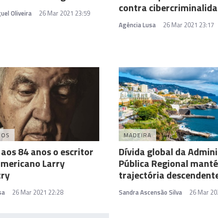
contra cibercriminalid
uel Oliveira
26 Mar 2021 23:59
Agência Lusa
26 Mar 2021 23:17
DOS
MADEIRA
aos 84 anos o escritor
Dívida global da Admin
americano Larry
Pública Regional mant
ry
trajectória descendent
sa
26 Mar 2021 22:28
Sandra Ascensão Silva
26 Mar 20