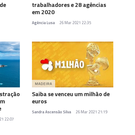
ade
trabalhadores e 28 agências
em 2020
Agência Lusa
26 Mar 2021 22:35
MADEIRA
istração
Saiba se venceu um milhão de
ém
euros
e
Sandra Ascensão Silva
26 Mar 2021 21:19
21 22:07