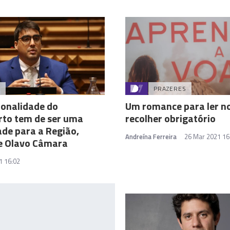
A
PRAZERES
onalidade do
Um romance para ler n
rto tem de ser uma
recolher obrigatório
ade para a Região,
Andreína Ferreira
26 Mar 2021 16
e Olavo Câmara
1 16:02