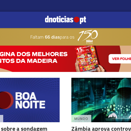
Faltam
66 dias
para os
A
MUNDO
s sobre a sondagem
Zâmbia aprova controve