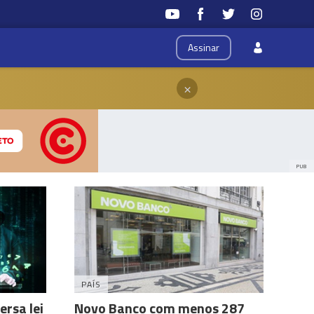
Assinar
×
PUB
PAÍS
rsa lei
Novo Banco com menos 287