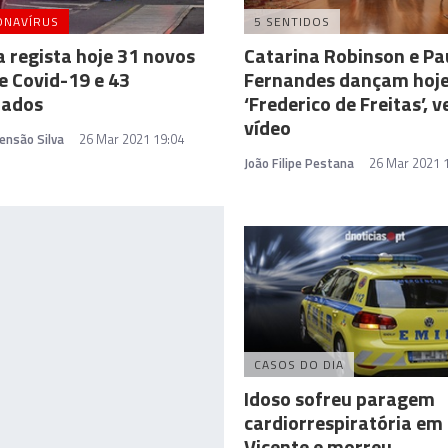
ONAVÍRUS
5 SENTIDOS
 regista hoje 31 novos
Catarina Robinson e Pa
e Covid-19 e 43
Fernandes dançam hoje
rados
‘Frederico de Freitas’, v
vídeo
ensão Silva
26 Mar 2021 19:04
João Filipe Pestana
26 Mar 2021 
CASOS DO DIA
Idoso sofreu paragem
cardiorrespiratória em
Vicente e morreu