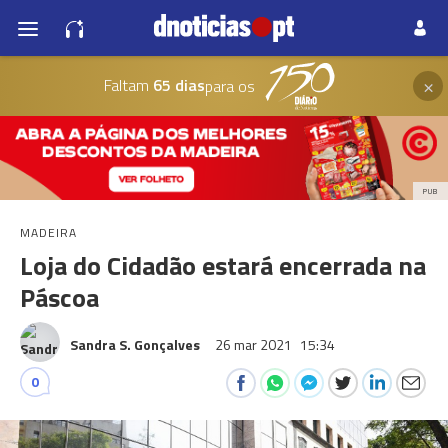
×
Faltam
65 dias
para os
PUB
MADEIRA
Loja do Cidadão estará encerrada na
Páscoa
Sandra S. Gonçalves
26 mar 2021
15:34
0