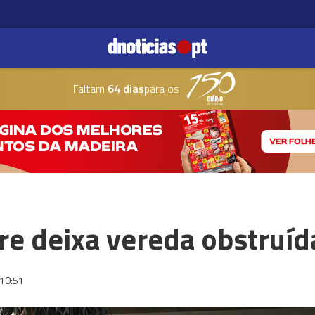
Faltam
64 dias
para os
re deixa vereda obstruíd
10:51