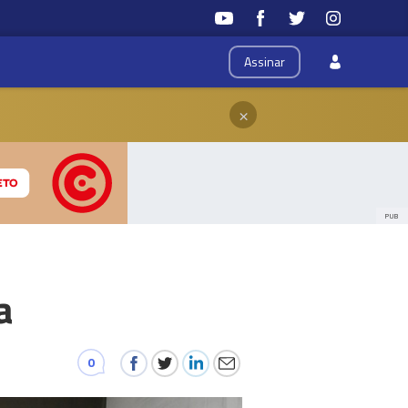
Assinar
×
PUB
a
0