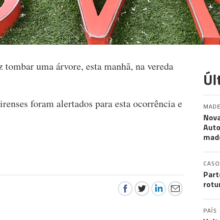
fez tombar uma árvore, esta manhã, na vereda
Úl
enses foram alertados para esta ocorrência e
MADE
Nova
Auto
mad
CASO
Part
rotu
PAÍS