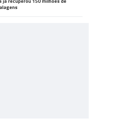
a já recuperou 150 milhões de
alagens