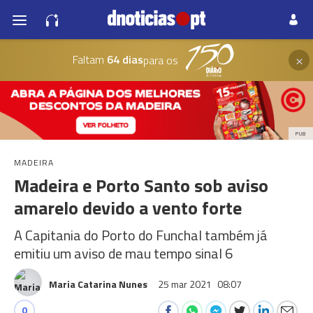
×
Faltam
64 dias
para os
PUB
MADEIRA
Madeira e Porto Santo sob aviso
amarelo devido a vento forte
A Capitania do Porto do Funchal também já
emitiu um aviso de mau tempo sinal 6
Maria Catarina Nunes
25 mar 2021
08:07
0