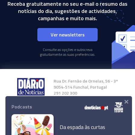
Receba gratuitamente no seu e-mail o resumo das
notícias do dia, sugestões de actividades,
campanhas e muito mais.
Ver newsletters
Consulte as opções e subscreva
gratuitamente as suas preferências.
Rua Dr. Fernão de Ornelas, 56 - 3º
9054-514 Funchal, Portugal
291 202 300
×
Podcasts
Instale a nossa App
Da espada às curtas