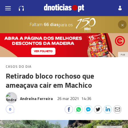
×
Faltam
66 dias
para os
PUB
CASOS DO DIA
Retirado bloco rochoso que
ameaçava cair em Machico
Andreína Ferreira
26 mar 2021
14:36
0