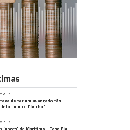
timas
PORTO
tava de ter um avançado tão
leto como o Chucho”
PORTO
os 'onzes' do Marítimo - Casa Pia