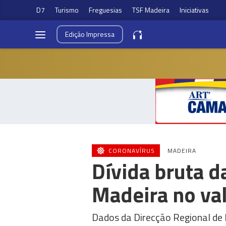
D7
Turismo
Freguesias
TSF Madeira
Iniciativas
Edição
Impressa
CORONAVÍRUS
MADEIRA
Dívida bruta d
Madeira no va
Dados da Direcção Regional de 