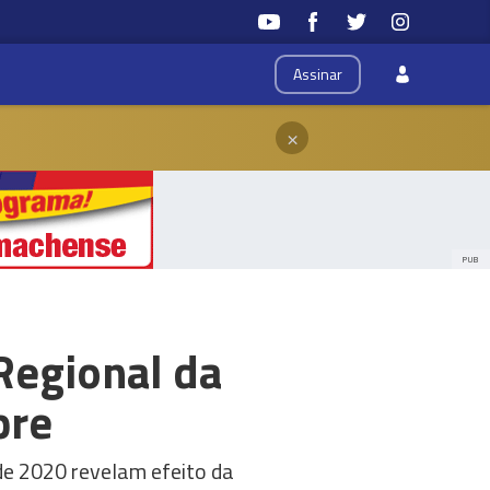
Assinar
×
PUB
Regional da
pre
de 2020 revelam efeito da