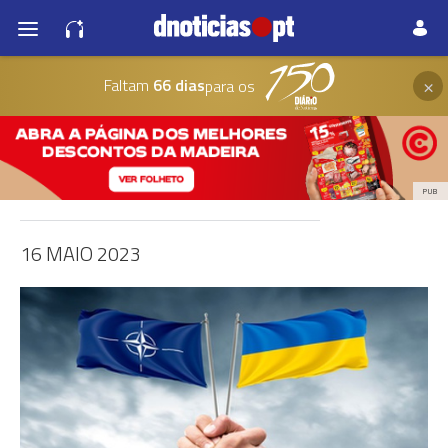
×
Faltam
66 dias
para os
PUB
16 MAIO 2023