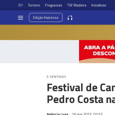
D7
Turismo
Freguesias
TSF Madeira
Iniciativas
Edição
Impressa
5 SENTIDOS
Festival de C
Pedro Costa na
Agência Lusa
16 mai 2023
07:53