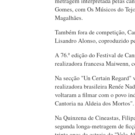
metragem interpretada pelas can
Gomes, com Os Músicos do Tejo, 
Magalhães.
Também fora de competição, Cann
Lisandro Alonso, coproduzido p
A 76.ª edição do Festival de Ca
realizadora francesa Maiwenn, c
Na secção "Un Certain Regard" va
realizadora brasileira Renée Na
voltaram a filmar com o povo in
Cantoria na Aldeia dos Mortos".
Na Quinzena de Cineastas, Filipa
segunda longa-metragem de ficçã
trinta anos da estreia de "Vale 