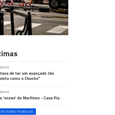
timas
PORTO
tava de ter um avançado tão
leto como o Chucho”
PORTO
os 'onzes' do Marítimo - Casa Pia
CRISTIANO RONALDO