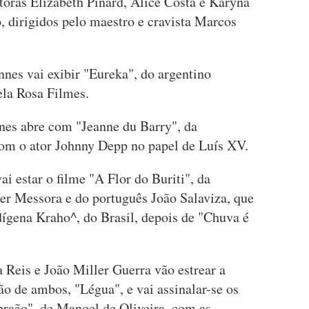
toras Elizabeth Pinard, Alice Costa e Karyna
dirigidos pelo maestro e cravista Marcos
es vai exibir "Eureka", do argentino
ela Rosa Filmes.
nnes abre com "Jeanne du Barry", da
om o ator Johnny Depp no papel de Luís XV.
i estar o filme "A Flor do Buriti", da
der Messora e do português João Salaviza, que
dígena Kraho^, do Brasil, depois de "Chuva é
 Reis e João Miller Guerra vão estrear a
o de ambos, "Légua", e vai assinalar-se os
Abraão", de Manoel de Oliveira, com as