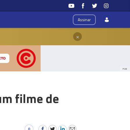
Assinar
×
PUB
um filme de
0