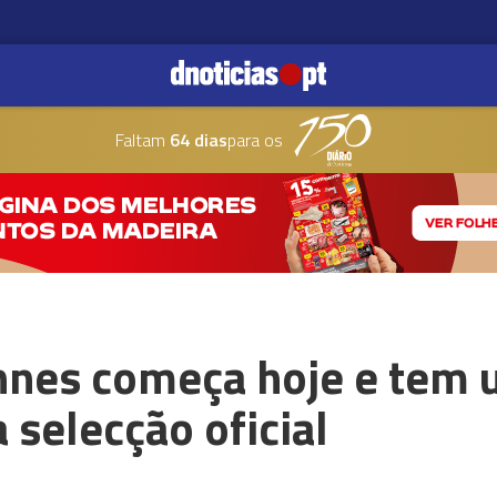
Faltam
64 dias
para os
annes começa hoje e tem 
 selecção oficial