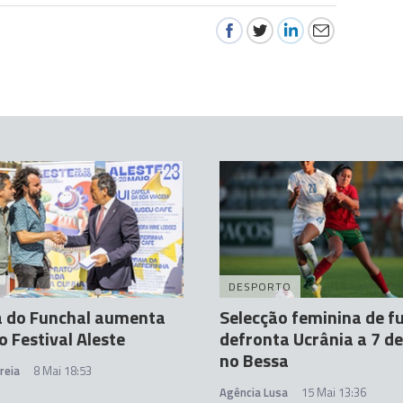
A
DESPORTO
 do Funchal aumenta
Selecção feminina de f
o Festival Aleste
defronta Ucrânia a 7 de
no Bessa
reia
8 Mai 18:53
Agência Lusa
15 Mai 13:36