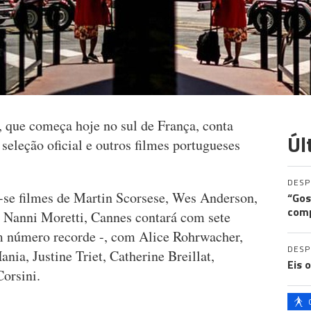
 que começa hoje no sul de França, conta
Úl
eleção oficial e outros filmes portugueses
DES
-se filmes de Martin Scorsese, Wes Anderson,
“Gos
comp
Nanni Moretti, Cannes contará com sete
m número recorde -, com Alice Rohrwacher,
DES
nia, Justine Triet, Catherine Breillat,
Eis 
orsini.